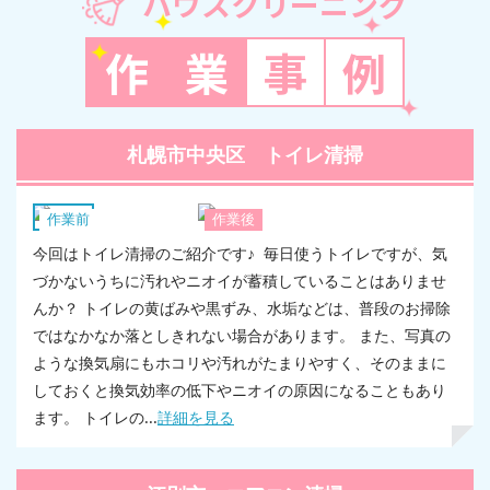
ハウスクリーニング
作
業
事
例
札幌市中央区 トイレ清掃
換気扇
作業前
作業後
今回はトイレ清掃のご紹介です♪ 毎日使うトイレですが、気
づかないうちに汚れやニオイが蓄積していることはありませ
んか？ トイレの黄ばみや黒ずみ、水垢などは、普段のお掃除
ではなかなか落としきれない場合があります。 また、写真の
ような換気扇にもホコリや汚れがたまりやすく、そのままに
しておくと換気効率の低下やニオイの原因になることもあり
ます。 トイレの...
詳細を見る