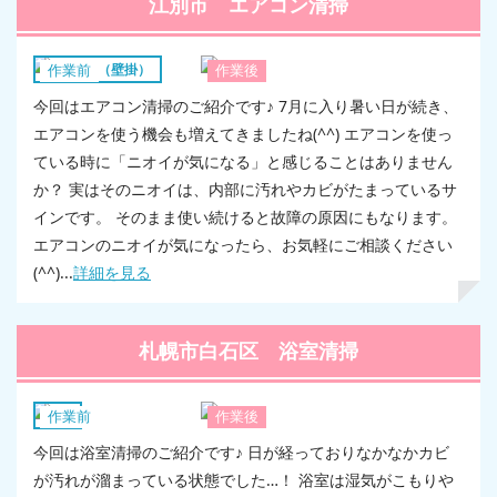
江別市 エアコン清掃
エアコン（壁掛）
作業前
作業後
今回はエアコン清掃のご紹介です♪ 7月に入り暑い日が続き、
エアコンを使う機会も増えてきましたね(^^) エアコンを使っ
ている時に「ニオイが気になる」と感じることはありません
か？ 実はそのニオイは、内部に汚れやカビがたまっているサ
インです。 そのまま使い続けると故障の原因にもなります。
エアコンのニオイが気になったら、お気軽にご相談ください
(^^)...
詳細を見る
札幌市白石区 浴室清掃
浴室
作業前
作業後
今回は浴室清掃のご紹介です♪ 日が経っておりなかなかカビ
が汚れが溜まっている状態でした…！ 浴室は湿気がこもりや