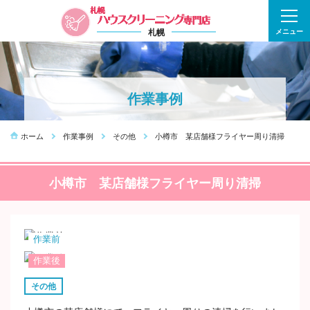
札幌
メニュー
作業事例
ホーム
作業事例
その他
小樽市 某店舗様フライヤー周り清掃
小樽市 某店舗様フライヤー周り清掃
作業前
作業後
その他