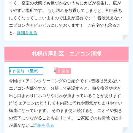
すく、空室の状態でも気づかないうちにカビが発生し、広が
りやすい場所です。 もし汚れを放置してしまうと、相当落ち
にくくなってしまいますので注意が必要です！ 普段見えない
エプロン内もピカピカにしております！ ご在宅でも承るこ
と...
詳細を見る
札幌市厚別区 エアコン清掃
エアコン（壁掛）
作業前
作業後
今回はエアコンクリーニングのご紹介です♪ 普段は見えない
エアコン内部ですが、分解して確認すると、熱交換器や吹き
出し口まわりにホコリや汚れが溜まっていることがあります
(^^;) エアコンはどうしても内部に汚れや湿気がたまりやすい
構造になっています。 そのまま使い続けると、ニオイや効き
の低下につながることもあります。 ご家庭でのお掃除では手
が届かない...
詳細を見る