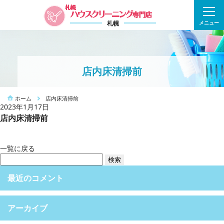
札幌
メニュー
店内床清掃前
ホーム
店内床清掃前
2023年1月17日
店内床清掃前
一覧に戻る
検
索:
最近のコメント
アーカイブ