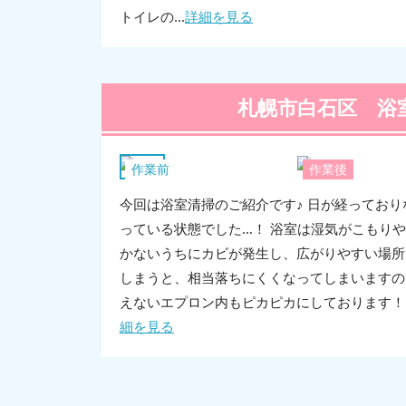
トイレの...
詳細を見る
札幌市白石区 浴
浴室
作業前
作業後
今回は浴室清掃のご紹介です♪ 日が経ってお
っている状態でした…！ 浴室は湿気がこもり
かないうちにカビが発生し、広がりやすい場所
しまうと、相当落ちにくくなってしまいますの
えないエプロン内もピカピカにしております！ 
細を見る