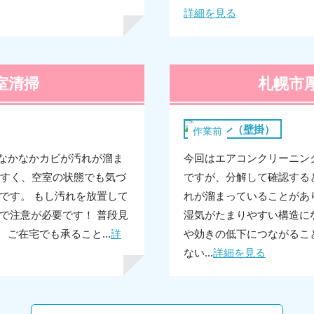
詳細を見る
室清掃
札幌市
エアコン（壁掛）
作業前
りなかなかカビが汚れが溜ま
今回はエアコンクリーニン
やすく、空室の状態でも気づ
ですが、分解して確認する
です。 もし汚れを放置して
れが溜まっていることがあり
で注意が必要です！ 普段見
湿気がたまりやすい構造に
ご在宅でも承ること...
詳
や効きの低下につながるこ
ない...
詳細を見る