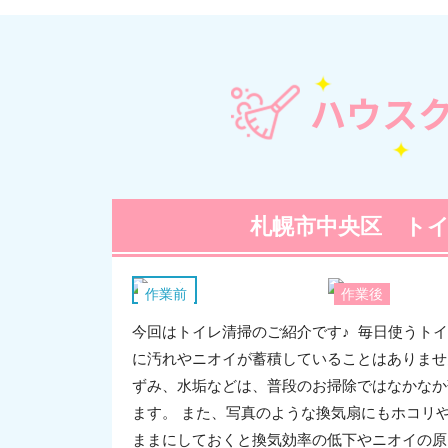
ハウス
札幌市中央区 ト
換気扇
作業前
作業後
今回はトイレ清掃のご紹介です♪ 毎日使うト
に汚れやニオイが蓄積していることはありませ
ずみ、水垢などは、普段のお掃除ではなかなか
ます。 また、写真のような換気扇にもホコリ
ままにしておくと換気効率の低下やニオイの原