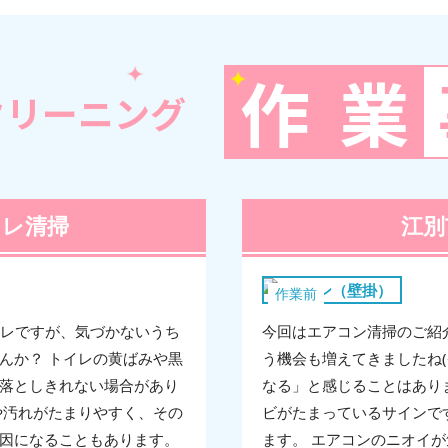
作
業
クリーニング
イレ清掃
江別
エアコン（壁掛）
作業前
イレですが、気づかないうち
今回はエアコン清掃のご紹介
んか？ トイレの黄ばみや黒
う機会も増えてきましたね(
落としきれない場合があり
なる」と感じることはあり
や汚れがたまりやすく、その
ビがたまっているサインで
因になることもあります。
ます。 エアコンのニオイが気