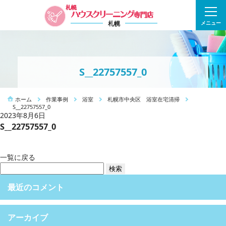
札幌
メニュー
S__22757557_0
ホーム
作業事例
浴室
札幌市中央区 浴室在宅清掃
S__22757557_0
2023年8月6日
S__22757557_0
一覧に戻る
検
索:
最近のコメント
アーカイブ