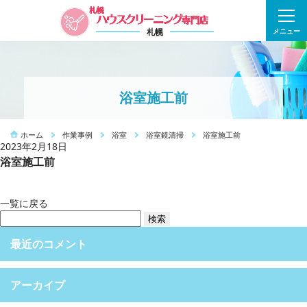
札幌
メニュー
浴室施工前
ホーム
作業事例
浴室
浴室鏡清掃
浴室施工前
2023年2月18日
浴室施工前
一覧に戻る
検
索:
最近のコメント
アーカイブ