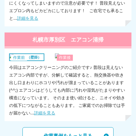
にくくなってしまいますので注意が必要です！ 普段見えない
エプロン内もピカピカにしております！ ご在宅でも承るこ
と...
詳細を見る
札幌市厚別区 エアコン清掃
エアコン（壁掛）
作業前
作業後
今回はエアコンクリーニングのご紹介です♪ 普段は見えない
エアコン内部ですが、分解して確認すると、熱交換器や吹き
出し口まわりにホコリや汚れが溜まっていることがあります
(^^;) エアコンはどうしても内部に汚れや湿気がたまりやすい
構造になっています。 そのまま使い続けると、ニオイや効き
の低下につながることもあります。 ご家庭でのお掃除では手
が届かない...
詳細を見る
作業事例をもっと見る