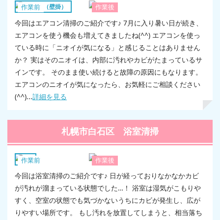
エアコン（壁掛）
作業前
作業後
今回はエアコン清掃のご紹介です♪ 7月に入り暑い日が続き、
エアコンを使う機会も増えてきましたね(^^) エアコンを使っ
ている時に「ニオイが気になる」と感じることはありません
か？ 実はそのニオイは、内部に汚れやカビがたまっているサ
インです。 そのまま使い続けると故障の原因にもなります。
エアコンのニオイが気になったら、お気軽にご相談ください
(^^)...
詳細を見る
札幌市白石区 浴室清掃
浴室
作業前
作業後
今回は浴室清掃のご紹介です♪ 日が経っておりなかなかカビ
が汚れが溜まっている状態でした…！ 浴室は湿気がこもりや
すく、空室の状態でも気づかないうちにカビが発生し、広が
りやすい場所です。 もし汚れを放置してしまうと、相当落ち