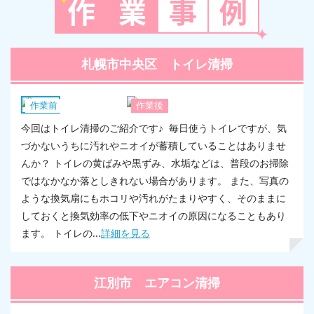
作
業
事
例
札幌市中央区 トイレ清掃
換気扇
作業前
作業後
今回はトイレ清掃のご紹介です♪ 毎日使うトイレですが、気
づかないうちに汚れやニオイが蓄積していることはありませ
んか？ トイレの黄ばみや黒ずみ、水垢などは、普段のお掃除
ではなかなか落としきれない場合があります。 また、写真の
ような換気扇にもホコリや汚れがたまりやすく、そのままに
しておくと換気効率の低下やニオイの原因になることもあり
ます。 トイレの...
詳細を見る
江別市 エアコン清掃